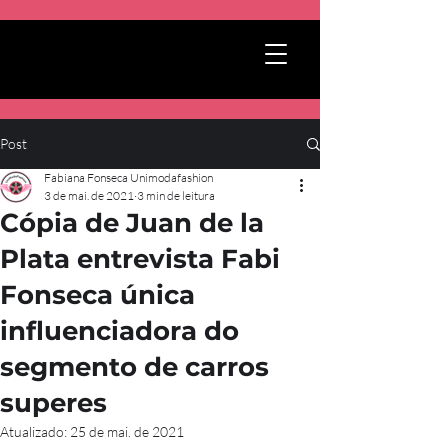
Post
Fabiana Fonseca Unimodafashion
3 de mai. de 2021
3 min de leitura
Cópia de Juan de la
Plata entrevista Fabi
Fonseca única
influenciadora do
segmento de carros
superes
Atualizado:
25 de mai. de 2021