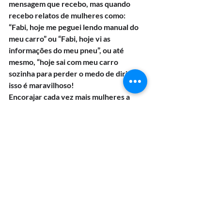
mensagem que recebo, mas quando 
recebo relatos de mulheres como: 
“Fabi, hoje me peguei lendo manual do 
meu carro” ou “Fabi, hoje vi as 
informações do meu pneu”, ou até 
mesmo, “hoje sai com meu carro 
sozinha para perder o medo de dirigir”, 
isso é maravilhoso!
Encorajar cada vez mais mulheres a 
assumirem uma direção poderosa, 
segura, resistente, capaz e imbatível é 
algo indescritível.
É sempre bom agregar um pouco de 
empatia feminina no dia a dia! E mostrar 
que somos fortes, capazes e 
invencíveis.
Qual mensagem você 
daria de empoderamento 